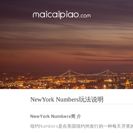
NewYork Numbers玩法说明
NewYork Numbers简 介
纽约Numbers是在美国纽约州发行的一种每天开