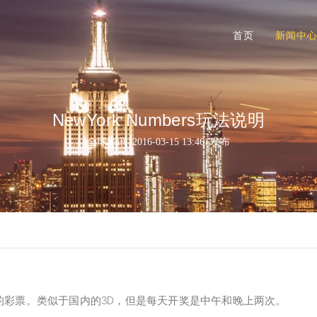
首页
新闻中
NewYork Numbers玩法说明
全球彩讯 2016-03-15 13:46 发布
奖的彩票。类似于国内的3D，但是每天开奖是中午和晚上两次。