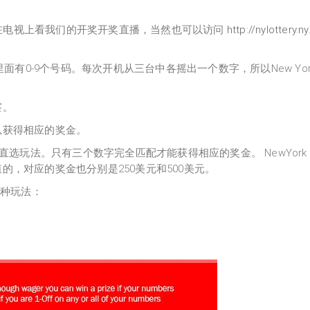
40可以在电视上看我们的开奖开奖直播，当然也可以访问
http://nylottery.ny
面有0-9个号码。每次开机从三台中各摇出一个数字，所以New Yor
察。
以获得相应的奖金。
以叫做直选玩法。只有三个数字完全匹配才能获得相应的奖金。 NewYork
面值的，对应的奖金也分别是250美元和500美元。
的各种玩法：